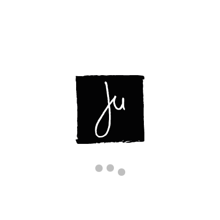
ABOUT
OPERE
CONTATTI
MAIALINO_0010__Z7B8335ARTICO
Inizio
/
Il maiale che cantava alla luna
/
maialino_0010__z7b8335artico
maialino_0010__z7b8335artico