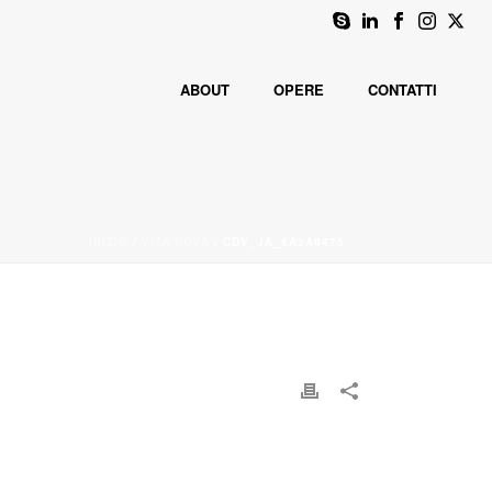
ABOUT
OPERE
CONTATTI
INIZIO
/
VITA NOVA
/ CDV_JA_8A2A0475