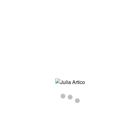
ORNITOMANZIA-OCHE-JULIA-
ARTICO_0002__Z7B9215ARTICO
Inizio
/
Ornitomanzia
/ ornitomanzia-oche-julia-
artico_0002__z7b9215artico
ornitomanzia-oche-julia-
artico_0002__z7b9215artico