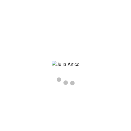
JULIA-ARTICO-FUOCO-DESTIA-H3
Inizio
/
Fuoco d'Estia
/ julia-artico-fuoco-destia-h3
julia-artico-fuoco-destia-h3