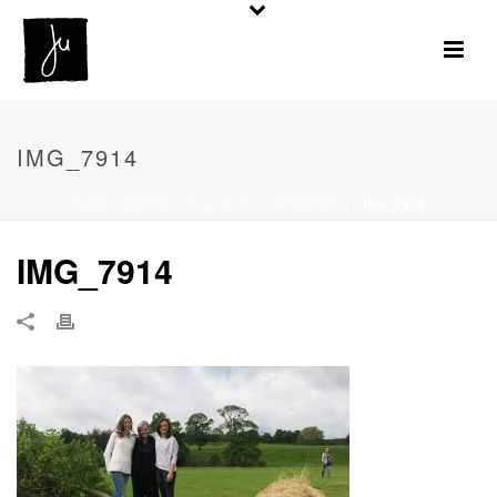
IMG_7914
INIZIO
/
DIETRO LE QUINTE - CHATSWORTH
/ IMG_7914
IMG_7914