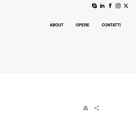
ABOUT
OPERE
CONTATTI
NIZIO
/
DIETRO LE QUINTE - CHATSWORTH
/ IMG_7913