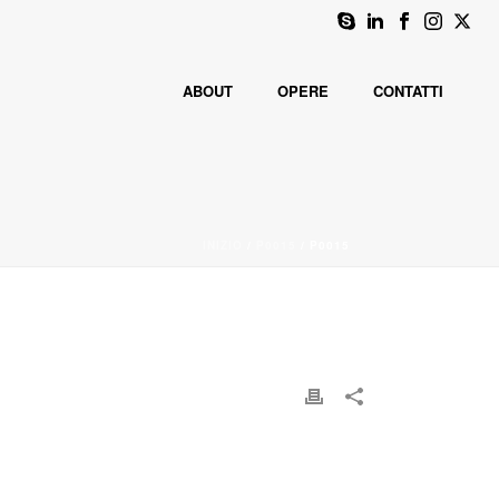
ABOUT
OPERE
CONTATTI
INIZIO
/
P0015
/ P0015